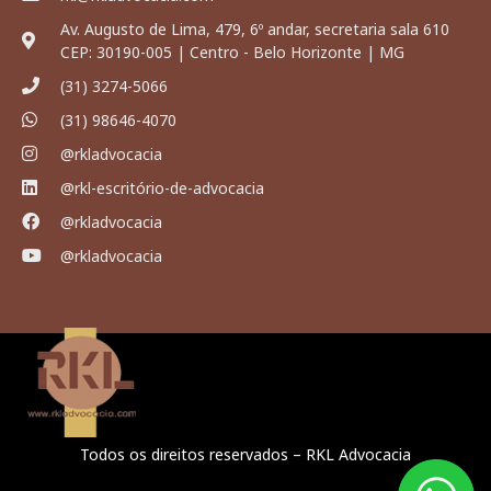
Av. Augusto de Lima, 479, 6º andar, secretaria sala 610
CEP: 30190-005 | Centro - Belo Horizonte | MG
(31) 3274-5066
(31) 98646-4070
@rkladvocacia
@rkl-escritório-de-advocacia
@rkladvocacia
@rkladvocacia
Todos os direitos reservados – RKL Advocacia