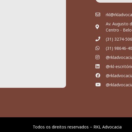
rkl@rkladvoc
Av. Augusto d
Centro - Bel
(31) 3274-50
(31) 98646-4
@rkladvocaci
@rkl-escritór
@rkladvocaci
@rkladvocaci
Todos os direitos reservados – RKL Advocacia