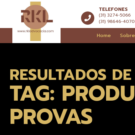
TELEFONES
(31) 3274-5066
(31) 98646-4070
Home
Sobr
RESULTADOS DE
TAG: PROD
PROVAS