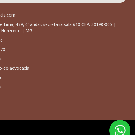
acia.com
e Lima, 479, 6º andar, secretaria sala 610 CEP: 30190-005 |
o Horizonte | MG
66
070
a
io-de-advocacia
a
a