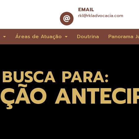
EMAIL
rkl@rkladvocacia.com
e
Áreas de Atuação
Doutrina
Panorama Ju
 BUSCA PARA:
UÇÃO ANTECI