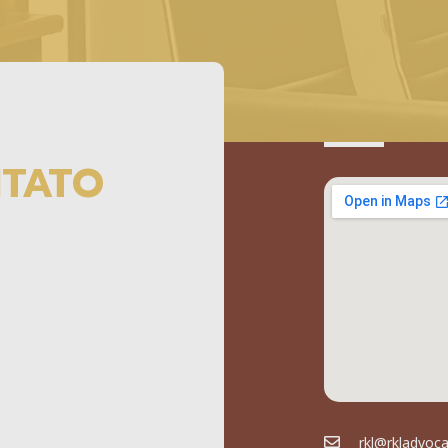
NTATO
rkl@rkladvoc