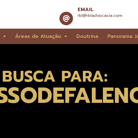
EMAIL
rkl@rkladvocacia.com
e
Áreas de Atuação
Doutrina
Panorama Ju
 BUSCA PARA:
ESSODEFALEN