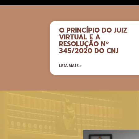
O PRINCÍPIO DO JUIZ
VIRTUAL E A
RESOLUÇÃO Nº
345/2020 DO CNJ
LEIA MAIS »