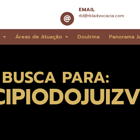
EMAIL
rkl@rkladvocacia.com
e
Áreas de Atuação
Doutrina
Panorama Ju
 BUSCA PARA:
CIPIODOJUIZ