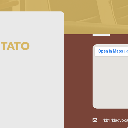
NTATO
rkl@rkladvoc