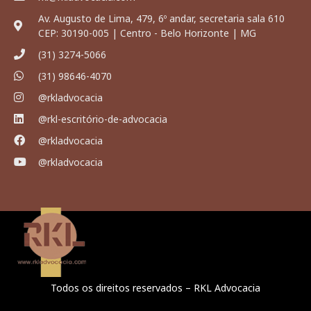
Av. Augusto de Lima, 479, 6º andar, secretaria sala 610
CEP: 30190-005 | Centro - Belo Horizonte | MG
(31) 3274-5066
(31) 98646-4070
@rkladvocacia
@rkl-escritório-de-advocacia
@rkladvocacia
@rkladvocacia
Todos os direitos reservados – RKL Advocacia