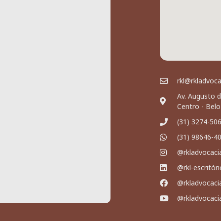
rkl@rkladvoc
Av. Augusto d
Centro - Bel
(31) 3274-50
(31) 98646-4
@rkladvocaci
@rkl-escritór
@rkladvocaci
@rkladvocaci