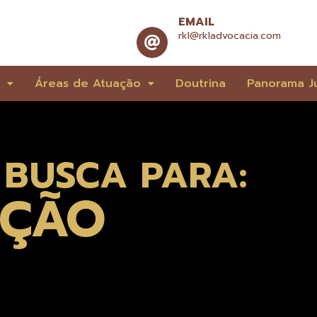
EMAIL
rkl@rkladvocacia.com
e
Áreas de Atuação
Doutrina
Panorama Ju
 BUSCA PARA:
AÇÃO