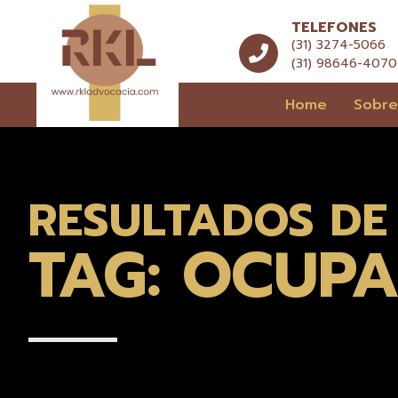
TELEFONES
(31) 3274-5066
(31) 98646-4070
Home
Sobr
RESULTADOS DE
TAG: OCUP