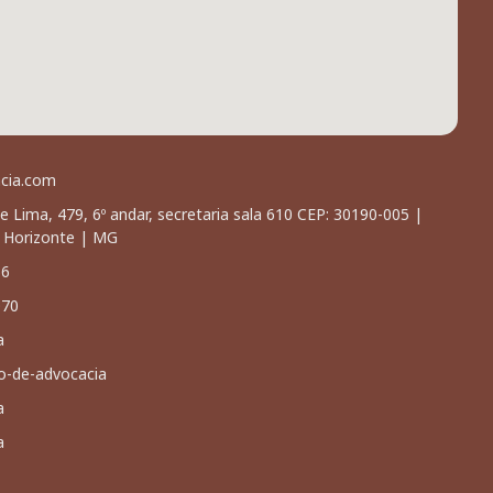
acia.com
e Lima, 479, 6º andar, secretaria sala 610 CEP: 30190-005 |
o Horizonte | MG
66
070
a
io-de-advocacia
a
a