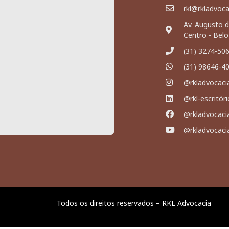
rkl@rkladvoc
Av. Augusto d
Centro - Bel
(31) 3274-50
(31) 98646-4
@rkladvocaci
@rkl-escritór
@rkladvocaci
@rkladvocaci
Todos os direitos reservados – RKL Advocacia