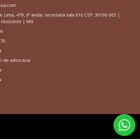
acia.com
e Lima, 479, 6º andar, secretaria sala 610 CEP: 30190-005 |
o Horizonte | MG
66
070
a
io-de-advocacia
a
a