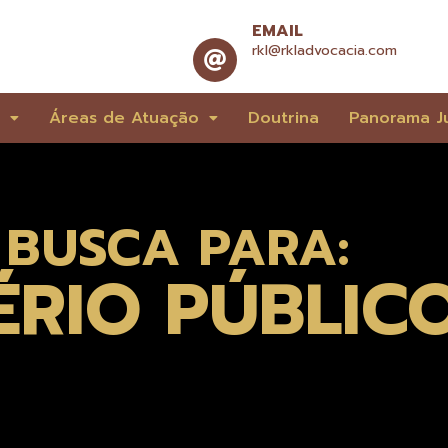
EMAIL
rkl@rkladvocacia.com
e
Áreas de Atuação
Doutrina
Panorama Ju
 BUSCA PARA:
TÉRIO PÚBLIC