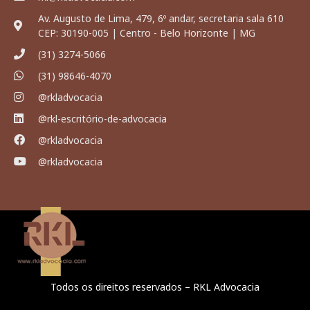
Av. Augusto de Lima, 479, 6º andar, secretaria sala 610
CEP: 30190-005 | Centro - Belo Horizonte | MG
(31) 3274-5066
(31) 98646-4070
@rkladvocacia
@rkl-escritório-de-advocacia
@rkladvocacia
@rkladvocacia
Todos os direitos reservados – RKL Advocacia