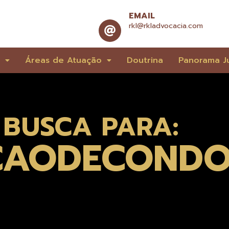
EMAIL
rkl@rkladvocacia.com
e
Áreas de Atuação
Doutrina
Panorama Ju
 BUSCA PARA:
NCAODECONDO