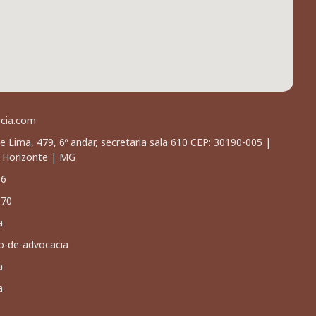
acia.com
e Lima, 479, 6º andar, secretaria sala 610 CEP: 30190-005 |
o Horizonte | MG
66
070
a
io-de-advocacia
a
a