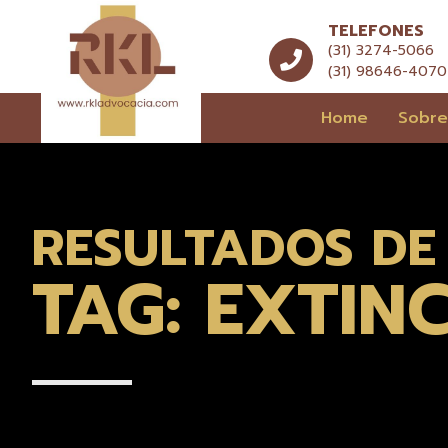
TELEFONES
(31) 3274-5066
(31) 98646-4070
Home
Sobr
RESULTADOS DE
TAG: EXTI