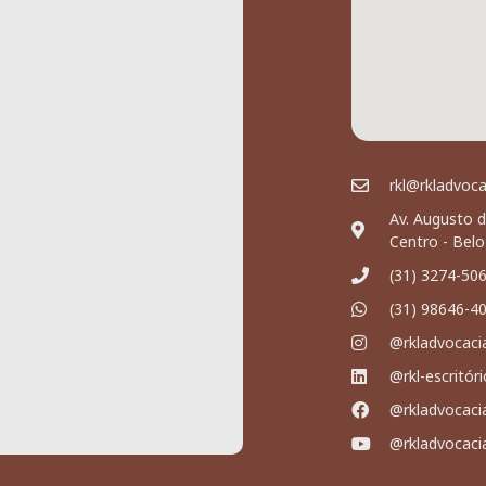
rkl@rkladvoc
Av. Augusto d
Centro - Bel
(31) 3274-50
(31) 98646-4
@rkladvocaci
@rkl-escritór
@rkladvocaci
@rkladvocaci