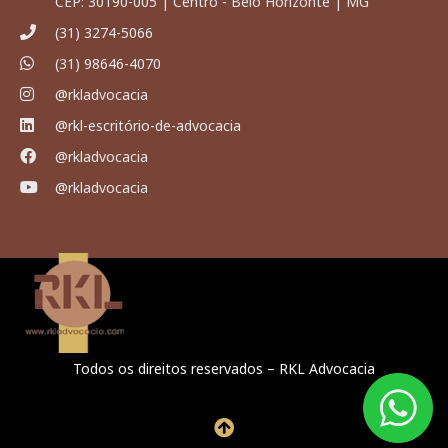
CEP: 30190-005 | Centro - Belo Horizonte | MG
(31) 3274-5066
(31) 98646-4070
@rkladvocacia
@rkl-escritório-de-advocacia
@rkladvocacia
@rkladvocacia
Todos os direitos reservados – RKL Advocacia