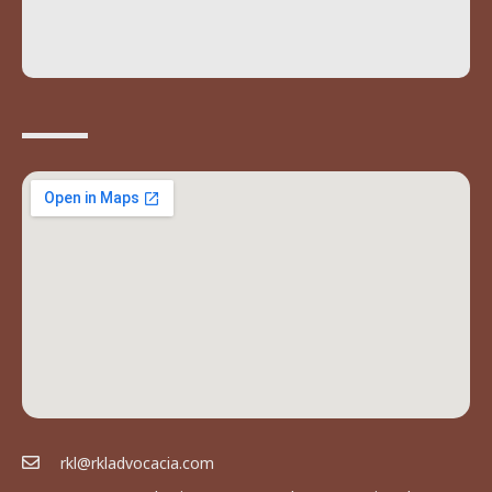
rkl@rkladvocacia.com