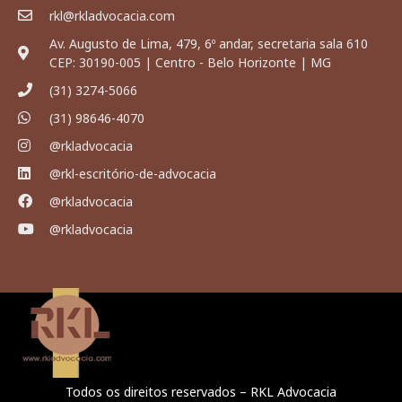
rkl@rkladvocacia.com
Av. Augusto de Lima, 479, 6º andar, secretaria sala 610
CEP: 30190-005 | Centro - Belo Horizonte | MG
(31) 3274-5066
(31) 98646-4070
@rkladvocacia
@rkl-escritório-de-advocacia
@rkladvocacia
@rkladvocacia
Todos os direitos reservados – RKL Advocacia