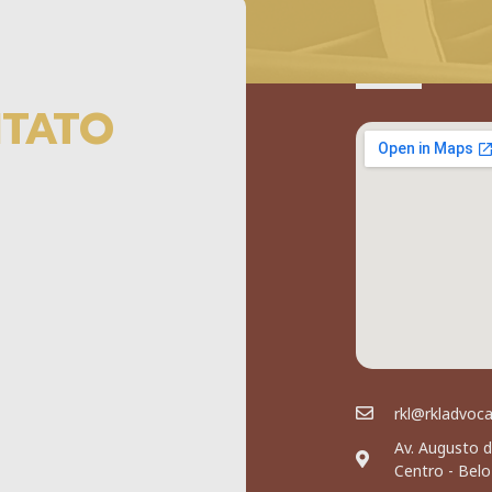
NTATO
rkl@rkladvoc
Av. Augusto d
Centro - Bel