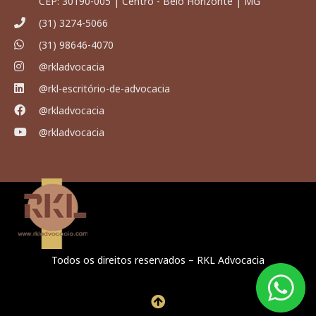
CEP: 30190-005 | Centro - Belo Horizonte | MG
(31) 3274-5066
(31) 98646-4070
@rkladvocacia
@rkl-escritório-de-advocacia
@rkladvocacia
@rkladvocacia
Todos os direitos reservados – RKL Advocacia