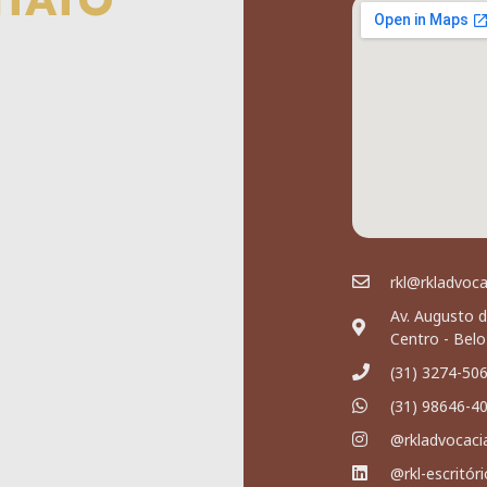
NTATO
rkl@rkladvoc
Av. Augusto d
Centro - Bel
(31) 3274-50
(31) 98646-4
@rkladvocaci
@rkl-escritór