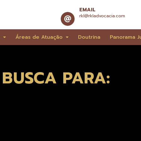
EMAIL
rkl@rkladvocacia.com
e
Áreas de Atuação
Doutrina
Panorama Ju
 BUSCA PARA: