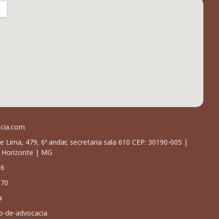
acia.com
e Lima, 479, 6º andar, secretaria sala 610 CEP: 30190-005 |
o Horizonte | MG
66
070
a
io-de-advocacia