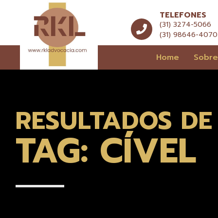
TELEFONES
(31) 3274-5066
(31) 98646-4070
Home
Sobr
RESULTADOS DE
TAG: CÍVEL