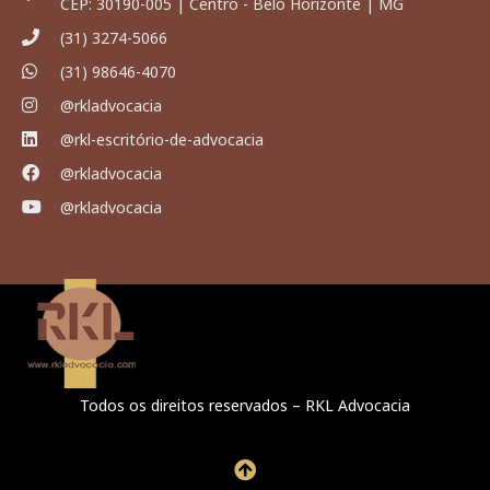
CEP: 30190-005 | Centro - Belo Horizonte | MG
(31) 3274-5066
(31) 98646-4070
@rkladvocacia
@rkl-escritório-de-advocacia
@rkladvocacia
@rkladvocacia
Todos os direitos reservados – RKL Advocacia