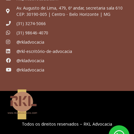
Av. Augusto de Lima, 479, 6º andar, secretaria sala 610
CEP: 30190-005 | Centro - Belo Horizonte | MG
(31) 3274-5066
(31) 98646-4070
@rkladvocacia
@rkl-escritório-de-advocacia
@rkladvocacia
@rkladvocacia
Todos os direitos reservados – RKL Advocacia