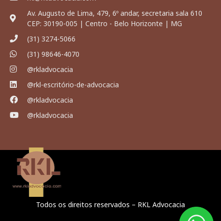
Av. Augusto de Lima, 479, 6º andar, secretaria sala 610
CEP: 30190-005 | Centro - Belo Horizonte | MG
(31) 3274-5066
(31) 98646-4070
@rkladvocacia
@rkl-escritório-de-advocacia
@rkladvocacia
@rkladvocacia
Todos os direitos reservados – RKL Advocacia