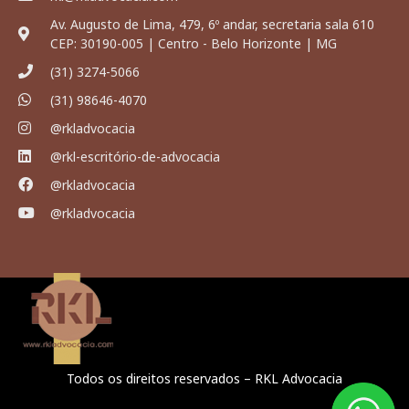
Av. Augusto de Lima, 479, 6º andar, secretaria sala 610
CEP: 30190-005 | Centro - Belo Horizonte | MG
(31) 3274-5066
(31) 98646-4070
@rkladvocacia
@rkl-escritório-de-advocacia
@rkladvocacia
@rkladvocacia
Todos os direitos reservados – RKL Advocacia