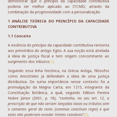
demonstrar que o princípio da capacidade contributiva
poderia ser melhor aplicado ao ITCMD, através da
combinação da progressividade com a personalização.
1 ANÁLISE TEÓRICA DO PRINCÍPIO DA CAPACIDADE
CONTRIBUTIVA
1.1 Conceito
A essência do princípio da capacidade contributiva remonta
aos primórdios do antigo Egito. A sua noção está atrelada
à ideia de justiça fiscal e tem origem concomitante ao
surgimento dos tributos
[1]
.
Seguindo essa linha histórica, na Grécia Antiga, filósofos
como Aristóteles já defendiam a ideia de uma justiça
distributiva. De suma importância nesse contexto foi a
promulgação da Magna Carta, em 1215, integrante da
Constituição Britânica, a qual, segundo Edilson Pereira
Nobre Júnior (2001, p. 18), “
continha, no seu art. 12, a
prescrição de que não seriam lançadas taxas ou tributos sem
o consenso geral do reino (commue concilium regni) e que
estes não poderiam exceder limites razoáveis
“
[2]
.