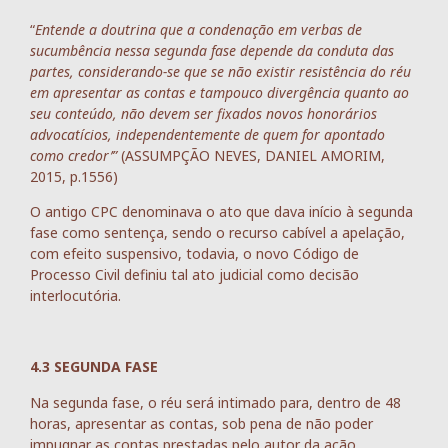
“
Entende a doutrina que a condenação em verbas de
sucumbência nessa segunda fase depende da conduta das
partes, considerando-se que se não existir resistência do réu
em apresentar as contas e tampouco divergência quanto ao
seu conteúdo, não devem ser fixados novos honorários
advocatícios, independentemente de quem for apontado
como credor’”
(ASSUMPÇÃO NEVES, DANIEL AMORIM,
2015, p.1556)
O antigo CPC denominava o ato que dava início à segunda
fase como sentença, sendo o recurso cabível a apelação,
com efeito suspensivo, todavia, o novo Código de
Processo Civil definiu tal ato judicial como decisão
interlocutória.
4.3 SEGUNDA FASE
Na segunda fase, o réu será intimado para, dentro de 48
horas, apresentar as contas, sob pena de não poder
impugnar as contas prestadas pelo autor da ação.