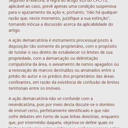
Segundo a relatora, a regra do artigo 923 do CPC/73,
aplicável ao caso, prevê apenas uma condição suspensiva
para o ajuizamento da ação e, portanto, “não há qualquer
razão que, neste momento, justifique a sua extinção”,
tornando inócua a discussão acerca da aplicabilidade do
artigo.
A ação demarcatória é instrumento processual posto à
disposição tão somente do proprietário, com o propósito
de tutelar o seu direito de estabelecer os limites de sua
propriedade, com a demarcação ou delimitação
compulsória da área, o avivamento de rumos apagados ou
a renovação de marcos destruídos ou arruinados entre o
prédio do autor e os prédios dos proprietários das áreas
confinantes, em razão da existência de confusão de limites
territoriais entre os imóveis. .
A ação demarcatória não se confunde com a
reivindicatória, pois por meio desta discute-se o domínio
de imóvel certo, perfeitamente identificado e que não
sofre debates em torno de suas linhas divisórias, enquanto
que, por intermédio daquela, objetiva-se definir quais os