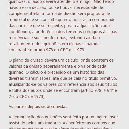
quinhões, o laudo deverá atendê-lo em rigor. Não tendo
havido essa decisão, ou se houver necessidade de
complementá-la, a forma de divisão será proposta de
modo tal que se consulte quanto possível a comodidade
das partes e que se respeite, para a adjudicação cada
condômino, a preferência dos terrenos contíguos às suas
residências e suas benfeitorias, evitando ainda o
retalhamento dos quinhões em glebas separadas,
consoante o artigo 978 do CPC de 1973.
O plano de divisão devera um cálculo, onde constem os
valores da divisão separadamente e o valor de cada
quinhão. O cálculo é precedido de um histórico das
diversas transmissões, até que se caia no título primitivo,
atualizando-se os valores com referência aos seus títulos
e folha dos autos onde se encontram (artigo 978, § § 1º e
2º do CPC de 1973).
As partes depois serão ouvidas.
A demarcação dos quinhões será feita por um agrimensor,
assistido pelos arbitradores. As benfeitorias comuns que
não comportarem divisão cômoda serão adjudicadas a