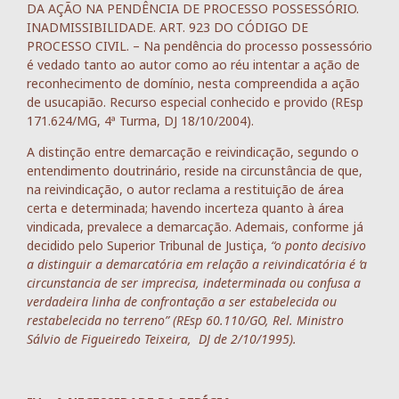
DA AÇÃO NA PENDÊNCIA DE PROCESSO POSSESSÓRIO.
INADMISSIBILIDADE. ART. 923 DO CÓDIGO DE
PROCESSO CIVIL. – Na pendência do processo possessório
é vedado tanto ao autor como ao réu intentar a ação de
reconhecimento de domínio, nesta compreendida a ação
de usucapião. Recurso especial conhecido e provido (REsp
171.624/MG, 4ª Turma, DJ 18/10/2004).
A distinção entre demarcação e reivindicação, segundo o
entendimento doutrinário, reside na circunstância de que,
na reivindicação, o autor reclama a restituição de área
certa e determinada; havendo incerteza quanto à área
vindicada, prevalece a demarcação. Ademais, conforme já
decidido pelo Superior Tribunal de Justiça,
“o ponto decisivo
a distinguir a demarcatória em relação a reivindicatória é ‘a
circunstancia de ser imprecisa, indeterminada ou confusa a
verdadeira linha de confrontação a ser estabelecida ou
restabelecida no terreno” (REsp 60.110/GO, Rel. Ministro
Sálvio de Figueiredo Teixeira, DJ de 2/10/1995).