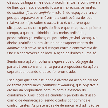
clássico distinguiam-se dois procedimentos, a controvérsia
de fine, que nascia quando fossem imprecisos os limites
do
ambitus, finis ou confinium
, isto é, do espaço de cinco
pés que separava os imóveis, e a controvérsia de loco,
relativa ao litígio sobre o
locu
s, isto é, o terreno que
ultrapassava os cinco pés do finis e que integrava o próprio
campo, a qual era dirimida pelos meios ordinários,
possessórios (interditos) ou petitórios (reivindicação). No
direito justiniâneo, em virtude do desaparecimento do
ambitus
obliterava-se a distinção entre a controvérsia de
fine e a controvérsia de loco. A ação de limites é uma só.
Sendo uma ação imobiliária exige-se que o cônjuge da
parte dê seu consentimento para a propositura da ação e
seja citado, quando o outro for promovido.
Essa ação que será estudada é diversa da ação de divisão
de terras particulares (
communi dividundo
), que objetiva a
divisão da propriedade comum com a extinção do
condomínio. Aliás, pode-se cumular o período de divisão
com o de demarcação, sendo citados condôminos e
confrontantes. As pretensões de demarcar e dividir vão se