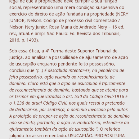
legal de que a propriedade deve cumprir a sua função
social, representando uma mera condição suspensiva do
exercício do direito de ação fundada na propriedade (NERY
JUNIOR, Nelson. Código de processo civil comentado /
Nelson Nery Junior, Rosa Maria de Andrade Nery – 16 ed.
rev., atual. e ampl. São Paulo: Ed. Revista dos Tribunais,
2016, p. 1493).
Sob essa ótica, a 4ª Turma deste Superior Tribunal de
Justiça, ao analisar a possibilidade de ajuizamento de ação
de usucapião enquanto pendente feito possessório,
concluiu que
“(…) é descabido intentar-se, na pendência de
feito possessório, ação visando ao reconhecimento de
domínio. Claro está que a ação de usucapião é tipicamente
de reconhecimento de domínio, bastando que se atente para
os termos em que vazados o art. 550 do Código Civil/1916 e
o 1.238 do atual Código Civil, nos quais ressai a pretensão
de declarar-se, por sentença, o domínio invocado pelo autor.
A proibição de propor-se ação de reconhecimento de domínio
não se limita, portanto, à ação reivindicatória; estende-se ao
ajuizamento também da ação de usucapião ”.
O referido
julgado foi assim ementado: USUCAPIÃO. PROPOSITURA