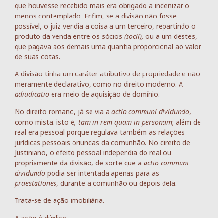
que houvesse recebido mais era obrigado a indenizar o
menos contemplado. Enfim, se a divisão não fosse
possível, o juiz vendia a coisa a um terceiro, repartindo o
produto da venda entre os sócios
(socii),
ou a um destes,
que pagava aos demais uma quantia proporcional ao valor
de suas cotas.
A divisão tinha um caráter atributivo de propriedade e não
meramente declarativo, como no direito moderno. A
adiudicatio
era meio de aquisição de domínio.
No direito romano, já se via a
actio communi dividundo
,
como mista. isto é
, tam in rem quam in personam
; além de
real era pessoal porque regulava também as relações
jurídicas pessoais oriundas da comunhão. No direito de
Justiniano, o efeito pessoal independia do real ou
propriamente da divisão, de sorte que a
actio communi
dividundo
podia ser intentada apenas para as
praestationes
, durante a comunhão ou depois dela.
Trata-se de ação imobiliária.
A ação é dúplice.