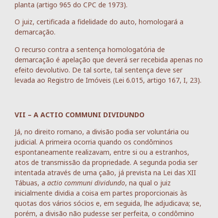
planta (artigo 965 do CPC de 1973).
O juiz, certificada a fidelidade do auto, homologará a
demarcação.
O recurso contra a sentença homologatória de
demarcação é apelação que deverá ser recebida apenas no
efeito devolutivo. De tal sorte, tal sentença deve ser
levada ao Registro de Imóveis (Lei 6.015, artigo 167, I, 23).
VII – A ACTIO COMMUNI DIVIDUNDO
Já, no direito romano, a divisão podia ser voluntária ou
judicial. A primeira ocorria quando os condôminos
espontaneamente realizavam, entre si ou a estranhos,
atos de transmissão da propriedade. A segunda podia ser
intentada através de uma çaão, já prevista na Lei das XII
Tábuas, a
actio communi dividundo
, na qual o juiz
inicialmente dividia a coisa em partes proporcionais às
quotas dos vários sócios e, em seguida, lhe adjudicava; se,
porém, a divisão não pudesse ser perfeita, o condômino