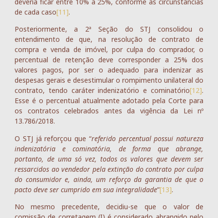
deveria ficar entre 10% a 25%, conforme as circunstâncias
de cada caso
[11]
.
Posteriormente, a 2ª Seção do STJ consolidou o
entendimento de que, na resolução de contrato de
compra e venda de imóvel, por culpa do comprador, o
percentual de retenção deve corresponder a 25% dos
valores pagos, por ser o adequado para indenizar as
despesas gerais e desestimular o rompimento unilateral do
contrato, tendo caráter indenizatório e cominatório
[12]
.
Esse é o percentual atualmente adotado pela Corte para
os contratos celebrados antes da vigência da Lei nº
13.786/2018.
O STJ já reforçou que “
referido percentual possui natureza
indenizatória e cominatória, de forma que abrange,
portanto, de uma só vez, todos os valores que devem ser
ressarcidos ao vendedor pela extinção do contrato por culpa
do consumidor e, ainda, um reforço da garantia de que o
pacto deve ser cumprido em sua integralidade
”
[13]
.
No mesmo precedente, decidiu-se que o valor de
comissão de corretagem (I) é considerado abrangido pelo