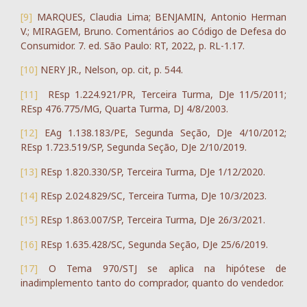
[9]
MARQUES, Claudia Lima; BENJAMIN, Antonio Herman
V.; MIRAGEM, Bruno. Comentários ao Código de Defesa do
Consumidor. 7. ed. São Paulo: RT, 2022, p. RL-1.17.
[10]
NERY JR., Nelson, op. cit, p. 544.
[11]
REsp 1.224.921/PR, Terceira Turma, DJe 11/5/2011;
REsp 476.775/MG, Quarta Turma, DJ 4/8/2003.
[12]
EAg 1.138.183/PE, Segunda Seção, DJe 4/10/2012;
REsp 1.723.519/SP, Segunda Seção, DJe 2/10/2019.
[13]
REsp 1.820.330/SP, Terceira Turma, DJe 1/12/2020.
[14]
REsp 2.024.829/SC, Terceira Turma, DJe 10/3/2023.
[15]
REsp 1.863.007/SP, Terceira Turma, DJe 26/3/2021.
[16]
REsp 1.635.428/SC, Segunda Seção, DJe 25/6/2019.
[17]
O Tema 970/STJ se aplica na hipótese de
inadimplemento tanto do comprador, quanto do vendedor.