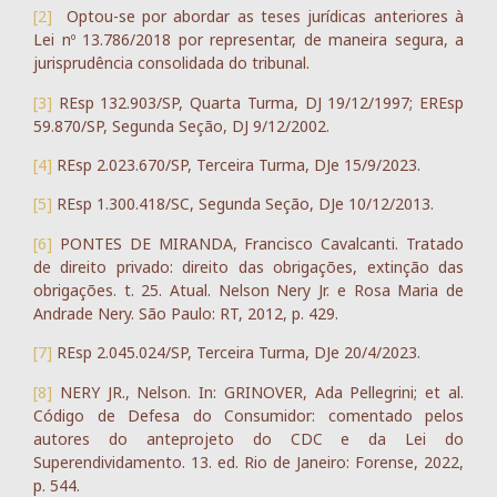
[2]
Optou-se por abordar as teses jurídicas anteriores à
Lei nº 13.786/2018 por representar, de maneira segura, a
jurisprudência consolidada do tribunal.
[3]
REsp 132.903/SP, Quarta Turma, DJ 19/12/1997; EREsp
59.870/SP, Segunda Seção, DJ 9/12/2002.
[4]
REsp 2.023.670/SP, Terceira Turma, DJe 15/9/2023.
[5]
REsp 1.300.418/SC, Segunda Seção, DJe 10/12/2013.
[6]
PONTES DE MIRANDA, Francisco Cavalcanti. Tratado
de direito privado: direito das obrigações, extinção das
obrigações. t. 25. Atual. Nelson Nery Jr. e Rosa Maria de
Andrade Nery. São Paulo: RT, 2012, p. 429.
[7]
REsp 2.045.024/SP, Terceira Turma, DJe 20/4/2023.
[8]
NERY JR., Nelson. In: GRINOVER, Ada Pellegrini; et al.
Código de Defesa do Consumidor: comentado pelos
autores do anteprojeto do CDC e da Lei do
Superendividamento. 13. ed. Rio de Janeiro: Forense, 2022,
p. 544.