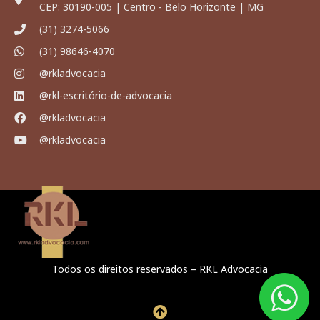
CEP: 30190-005 | Centro - Belo Horizonte | MG
(31) 3274-5066
(31) 98646-4070
@rkladvocacia
@rkl-escritório-de-advocacia
@rkladvocacia
@rkladvocacia
Todos os direitos reservados – RKL Advocacia