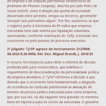
da empresa e da confusão patrimonial característica do
fenômeno da ‘Phoenix Company’, descrita por João Pedro de
Souza Scalzilli, como ‘a doação das quotas da sociedade
descartada entre parentes, amigos ou terceiros, geralmente
‘laranjas’ sem patrimônio algum
“. Por fim, sustentou-se que
o registro junto à Secretaria da RF indica que empresa
executada teria sido extinta por liquidação voluntária,
autorizando, conforme orientação do TJ/RJ, a inclusão dos
sucessores no polo passivo do processo executivo.
3º julgado: TJ/SP agravo de instrumento 2123808-
08.2023.8.26.0000, Rel. Des. Miguel Brandi, j. 30/8/23
O recurso foi interposto para obter a reforma de decisão
proferida pelo juízo monocrático, que indeferiu o
requerimento de desconsideração da personalidade jurídica
da empresa devedora. O TJ/SP reformou a decisão a quo
dizendo que a recorrente teria fundamentado a alegação
de ocorrência da confusão patrimonial na alienação de
imóveis da pessoa jurídica executada para outra empresa,
que, por sua vez, no dia seguinte teria gravado os mesmos
bens em hipoteca para os sócios da executada. O gravame