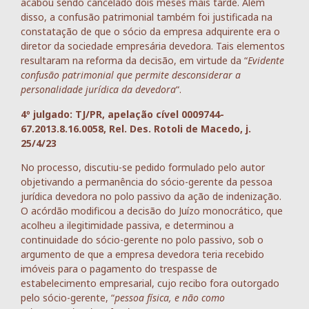
acabou sendo cancelado dois meses mais tarde. Além
disso, a confusão patrimonial também foi justificada na
constatação de que o sócio da empresa adquirente era o
diretor da sociedade empresária devedora. Tais elementos
resultaram na reforma da decisão, em virtude da “
Evidente
confusão patrimonial que permite desconsiderar a
personalidade jurídica da devedora
“.
4º julgado: TJ/PR, apelação cível 0009744-
67.2013.8.16.0058, Rel. Des. Rotoli de Macedo, j.
25/4/23
No processo, discutiu-se pedido formulado pelo autor
objetivando a permanência do sócio-gerente da pessoa
jurídica devedora no polo passivo da ação de indenização.
O acórdão modificou a decisão do Juízo monocrático, que
acolheu a ilegitimidade passiva, e determinou a
continuidade do sócio-gerente no polo passivo, sob o
argumento de que a empresa devedora teria recebido
imóveis para o pagamento do trespasse de
estabelecimento empresarial, cujo recibo fora outorgado
pelo sócio-gerente, “
pessoa física, e não como