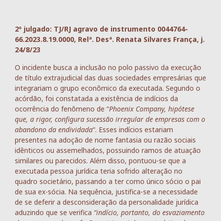
2º julgado: TJ/RJ agravo de instrumento 0044764-
66.2023.8.19.0000, Relª. Desª. Renata Silvares França, j.
24/8/23
O incidente busca a inclusão no polo passivo da execução
de título extrajudicial das duas sociedades empresárias que
integrariam o grupo econômico da executada. Segundo o
acórdão, foi constatada a existência de indícios da
ocorrência do fenômeno de “
Phoenix Company, hipótese
que, a rigor, configura sucessão irregular de empresas com o
abandono da endividada
“. Esses indícios estariam
presentes na adoção de nome fantasia ou razão sociais
idênticos ou assemelhados, possuindo ramos de atuação
similares ou parecidos. Além disso, pontuou-se que a
executada pessoa jurídica teria sofrido alteração no
quadro societário, passando a ter como único sócio o pai
de sua ex-sócia. Na sequência, justifica-se a necessidade
de se deferir a desconsideração da personalidade jurídica
aduzindo que se verifica
“indício, portanto, do esvaziamento