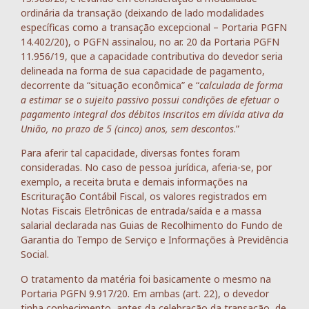
ordinária da transação (deixando de lado modalidades
específicas como a transação excepcional – Portaria PGFN
14.402/20), o PGFN assinalou, no ar. 20 da Portaria PGFN
11.956/19, que a capacidade contributiva do devedor seria
delineada na forma de sua capacidade de pagamento,
decorrente da “situação econômica” e “
calculada de forma
a estimar se o sujeito passivo possui condições de efetuar o
pagamento integral dos débitos inscritos em dívida ativa da
União, no prazo de 5 (cinco) anos, sem descontos
.”
Para aferir tal capacidade, diversas fontes foram
consideradas. No caso de pessoa jurídica, aferia-se, por
exemplo, a receita bruta e demais informações na
Escrituração Contábil Fiscal, os valores registrados em
Notas Fiscais Eletrônicas de entrada/saída e a massa
salarial declarada nas Guias de Recolhimento do Fundo de
Garantia do Tempo de Serviço e Informações à Previdência
Social.
O tratamento da matéria foi basicamente o mesmo na
Portaria PGFN 9.917/20. Em ambas (art. 22), o devedor
tinha conhecimento, antes da celebração da transação, de