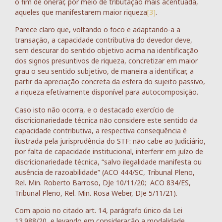
o fim de onerar, por meio de tributação mais acentuada,
aqueles que manifestarem maior riqueza
[3]
.
Parece claro que, voltando o foco e adaptando-a a
transação, a capacidade contributiva do devedor deve,
sem descurar do sentido objetivo acima na identificação
dos signos presuntivos de riqueza, concretizar em maior
grau o seu sentido subjetivo, de maneira a identificar, a
partir da apreciação concreta da esfera do sujeito passivo,
a riqueza efetivamente disponível para autocomposição.
Caso isto não ocorra, e o destacado exercício de
discricionariedade técnica não considere este sentido da
capacidade contributiva, a respectiva consequência é
ilustrada pela jurisprudência do STF: não cabe ao Judiciário,
por falta de capacidade institucional, interferir em juízo de
discricionariedade técnica, “salvo ilegalidade manifesta ou
ausência de razoabilidade” (ACO 444/SC, Tribunal Pleno,
Rel. Min. Roberto Barroso, DJe 10/11/20; ACO 834/ES,
Tribunal Pleno, Rel. Min. Rosa Weber, DJe 5/11/21).
Com apoio no citado art. 14, parágrafo único da Lei
13.988/20, e levando em consideração a modalidade