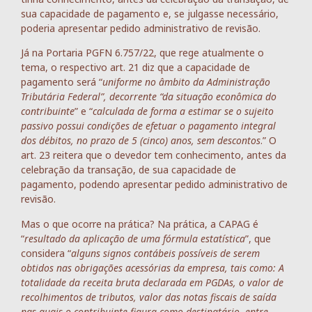
sua capacidade de pagamento e, se julgasse necessário,
poderia apresentar pedido administrativo de revisão.
Já na Portaria PGFN 6.757/22, que rege atualmente o
tema, o respectivo art. 21 diz que a capacidade de
pagamento será “
uniforme no âmbito da Administração
Tributária Federal”, decorrente “da situação econômica do
contribuinte
” e “
calculada de forma a estimar se o sujeito
passivo possui condições de efetuar o pagamento integral
dos débitos, no prazo de 5 (cinco) anos, sem descontos
.” O
art. 23 reitera que o devedor tem conhecimento, antes da
celebração da transação, de sua capacidade de
pagamento, podendo apresentar pedido administrativo de
revisão.
Mas o que ocorre na prática? Na prática, a CAPAG é
“
resultado da aplicação de uma fórmula estatística
”, que
considera “
alguns signos contábeis possíveis de serem
obtidos nas obrigações acessórias da empresa, tais como: A
totalidade da receita bruta declarada em PGDAs, o valor de
recolhimentos de tributos, valor das notas fiscais de saída
nas quais o contribuinte figura como destinatário, entre