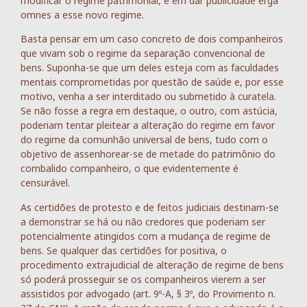
modificar o regime patrimonial, e em dar publicidade erga
omnes a esse novo regime.
Basta pensar em um caso concreto de dois companheiros
que vivam sob o regime da separação convencional de
bens. Suponha-se que um deles esteja com as faculdades
mentais comprometidas por questão de saúde e, por esse
motivo, venha a ser interditado ou submetido à curatela.
Se não fosse a regra em destaque, o outro, com astúcia,
poderiam tentar pleitear a alteração do regime em favor
do regime da comunhão universal de bens, tudo com o
objetivo de assenhorear-se de metade do patrimônio do
combalido companheiro, o que evidentemente é
censurável.
As certidões de protesto e de feitos judiciais destinam-se
a demonstrar se há ou não credores que poderiam ser
potencialmente atingidos com a mudança de regime de
bens. Se qualquer das certidões for positiva, o
procedimento extrajudicial de alteração de regime de bens
só poderá prosseguir se os companheiros vierem a ser
assistidos por advogado (art. 9º-A, § 3º, do Provimento n.