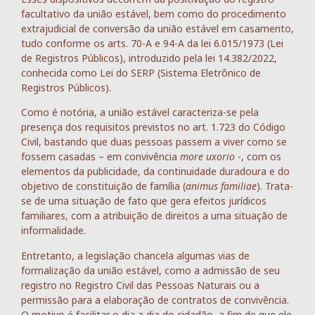
facultativo da união estável, bem como do procedimento
extrajudicial de conversão da união estável em casamento,
tudo conforme os arts. 70-A e 94-A da lei 6.015/1973 (Lei
de Registros Públicos), introduzido pela lei 14.382/2022,
conhecida como Lei do SERP (Sistema Eletrônico de
Registros Públicos).
Como é notória, a união estável caracteriza-se pela
presença dos requisitos previstos no art. 1.723 do Código
Civil, bastando que duas pessoas passem a viver como se
fossem casadas – em convivência
more uxorio
-, com os
elementos da publicidade, da continuidade duradoura e do
objetivo de constituição de família (
animus familiae
). Trata-
se de uma situação de fato que gera efeitos jurídicos
familiares, com a atribuição de direitos a uma situação de
informalidade.
Entretanto, a legislação chancela algumas vias de
formalização da união estável, como a admissão de seu
registro no Registro Civil das Pessoas Naturais ou a
permissão para a elaboração de contratos de convivência.
O motivo é facilitar o dia a dia do cidadão, a fim de que ele