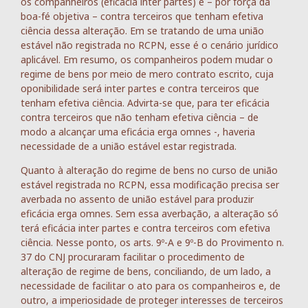
os companheiros (eficácia inter partes) e – por força da
boa-fé objetiva – contra terceiros que tenham efetiva
ciência dessa alteração. Em se tratando de uma união
estável não registrada no RCPN, esse é o cenário jurídico
aplicável. Em resumo, os companheiros podem mudar o
regime de bens por meio de mero contrato escrito, cuja
oponibilidade será inter partes e contra terceiros que
tenham efetiva ciência. Advirta-se que, para ter eficácia
contra terceiros que não tenham efetiva ciência – de
modo a alcançar uma eficácia erga omnes -, haveria
necessidade de a união estável estar registrada.
Quanto à alteração do regime de bens no curso de união
estável registrada no RCPN, essa modificação precisa ser
averbada no assento de união estável para produzir
eficácia erga omnes. Sem essa averbação, a alteração só
terá eficácia inter partes e contra terceiros com efetiva
ciência. Nesse ponto, os arts. 9º-A e 9º-B do Provimento n.
37 do CNJ procuraram facilitar o procedimento de
alteração de regime de bens, conciliando, de um lado, a
necessidade de facilitar o ato para os companheiros e, de
outro, a imperiosidade de proteger interesses de terceiros