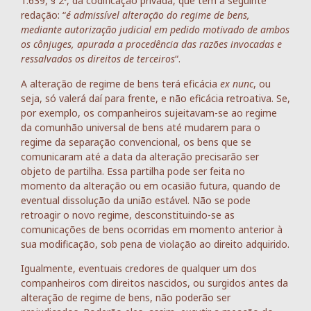
1.639, § 2º, da codificação privada, que tem a seguinte
redação: “
é admissível alteração do regime de bens,
mediante autorização judicial em pedido motivado de ambos
os cônjuges, apurada a procedência das razões invocadas e
ressalvados os direitos de terceiros
“.
A alteração de regime de bens terá eficácia
ex nunc
, ou
seja, só valerá daí para frente, e não eficácia retroativa. Se,
por exemplo, os companheiros sujeitavam-se ao regime
da comunhão universal de bens até mudarem para o
regime da separação convencional, os bens que se
comunicaram até a data da alteração precisarão ser
objeto de partilha. Essa partilha pode ser feita no
momento da alteração ou em ocasião futura, quando de
eventual dissolução da união estável. Não se pode
retroagir o novo regime, desconstituindo-se as
comunicações de bens ocorridas em momento anterior à
sua modificação, sob pena de violação ao direito adquirido.
Igualmente, eventuais credores de qualquer um dos
companheiros com direitos nascidos, ou surgidos antes da
alteração de regime de bens, não poderão ser