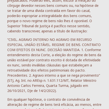
prejudicados. Poderão eles, assim, excutir a meação do
cônjuge devedor nesses bens comuns ou, na hipótese de
se tratar de uma dívida contraída em favor do casal,
poderão expropriar a integralidade dos bens comuns,
porque o novo regime de bens não lhes é oponível. O
Superior Tribunal de Justiça é pacífico nesse sentido,
cabendo transcrever, apenas a título de ilustração:
“CIVIL. AGRAVO INTERNO NO AGRAVO EM RECURSO
ESPECIAL. UNIÃO ESTÁVEL. REGIME DE BENS. CONTRATO
COM EFEITOS EX NUNC. DECISÃO MANTIDA. 1. Conforme
entendimento desta Corte, a eleição do regime de bens da
união estável por contrato escrito é dotada de efetividade
ex nunc, sendo inválidas cláusulas que estabeleçam a
retroatividade dos efeitos patrimoniais do pacto.
Precedentes. 2. Agravo interno a que se nega provimento”
(STJ, Ag. Int. no AREsp n. 1.631.112/MT, Relator Ministro
Antonio Carlos Ferreira, Quarta Turma, julgado em
26/10/2021, DJe de 14/2/2022).
Em qualquer hipótese, o contrato de convivência de
alteração de regime de bens terá eficácia, ao menos, entre