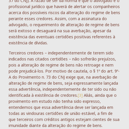
37 do CNJ). A razão de ser da norma é que o advogado é o
profissional jurídico que haverá de alertar os companheiros
acerca dos possíveis riscos da alteração do regime de bens
perante esses credores. Assim, com a assinatura do
advogado, o requerimento de alteração de regime de bens
será exitoso e desaguará na sua averbação, apesar da
existência das eventuais certidões positivas referentes à
existência de dívidas.
Terceiros credores – independentemente de terem sido
indicados nas citados certidões – não sofrerão prejuízos,
pois a alteração de regime de bens não retroage e nem
pode prejudicá-los. Por motivo de cautela, o § 1º do art. 9º-
A do Provimento n. 73 do CNJ exige que, na averbação de
alteração de regime de bens, seja expressamente lançada
essa advertência, independentemente de ter sido ou não
identificada à existência de credores.
[3]
Aliás, ainda que o
provimento em estudo não tenha sido expresso,
entendemos que essa advertência deve ser lançada em
todas as vindouras certidões de união estável, a fim de
que terceiros com créditos antigos estejam cientes de sua
imunidade diante da alteração do regime de bens.