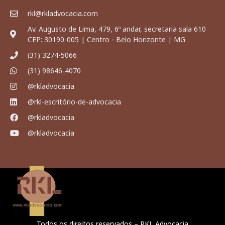
rkl@rkladvocacia.com
Av. Augusto de Lima, 479, 6º andar, secretaria sala 610
CEP: 30190-005 | Centro - Belo Horizonte | MG
(31) 3274-5066
(31) 98646-4070
@rkladvocacia
@rkl-escritório-de-advocacia
@rkladvocacia
@rkladvocacia
Todos os direitos reservados – RKL Advocacia