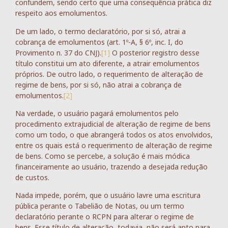
confundem, sendo certo que uma consequência prática diz
respeito aos emolumentos.
De um lado, o termo declaratório, por si só, atrai a
cobrança de emolumentos (art. 1º-A, § 6º, inc. I, do
Provimento n. 37 do CNJ).
[1]
O posterior registro desse
título constitui um ato diferente, a atrair emolumentos
próprios. De outro lado, o requerimento de alteração de
regime de bens, por si só, não atrai a cobrança de
emolumentos.
[2]
Na verdade, o usuário pagará emolumentos pelo
procedimento extrajudicial de alteração de regime de bens
como um todo, o que abrangerá todos os atos envolvidos,
entre os quais está o requerimento de alteração de regime
de bens. Como se percebe, a solução é mais módica
financeiramente ao usuário, trazendo a desejada redução
de custos.
Nada impede, porém, que o usuário lavre uma escritura
pública perante o Tabelião de Notas, ou um termo
declaratório perante o RCPN para alterar o regime de
bens. Esse título de alteração, todavia, não será apto para,